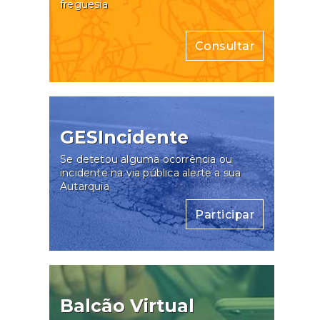
freguesia
Consultar
GESIncidente
Se detetou alguma ocorrência ou
incidente na via pública alerte a sua
Autarquia
Participar
Balcão Virtual