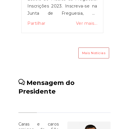
Inscrições 2023. Inscreva-se na
encon
Junta de Freguesia, na
para
Associação de São Pedro de
Sénio
is...
Partilhar
Ver mais...
Partil
France ou com a professora de
em Ja
música. Aprender não tem
de Fr
idades!!!
Mais Notícias
Mensagem do
Presidente
Caras e caros