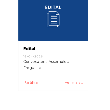
Edital
Aviso
18-04-2026
26-03-2
Convocatoria Assembleia
Botija S
Freguesia
..
Partilhar
Ver mais...
Partilha