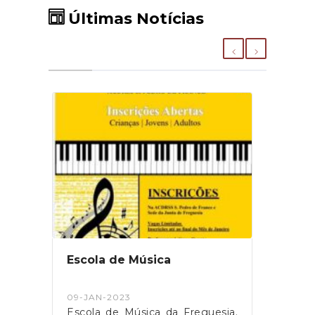
Últimas Notícias
Escola de Música
Curs
09-JAN-2023
09-JA
Escola de Música da Freguesia.
Rel