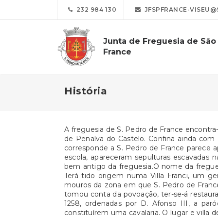
232 984 130
JFSPFRANCE-VISEU@
Junta de Freguesia de São
France
História
A freguesia de S. Pedro de France encontra
de Penalva do Castelo. Confina ainda com 
corresponde a S. Pedro de France parece a
escola, apareceram sepulturas escavadas
bem antigo da freguesia.O nome da fregues
Terá tido origem numa Villa Franci, um g
mouros da zona em que S. Pedro de France
tomou conta da povoação, ter-se-á restaura
1258, ordenadas por D. Afonso III, a pa
constituírem uma cavalaria. O lugar e villa