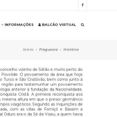
INFORMAÇÕES
BALCÃO VIRTUAL
Início
Freguesia
História
 concelho vizinho de Sátão e muito perto do
 e Povolide. O povoamento da área que hoje
do Turco e São Cristóvão, bem como junto à
 a região para testemunhar um povoamento
ogia anterior à fundação da Nacionalidade.
quista Cristã. A primeira reconquista aos
la mesma altura em que o presor germânico
mpos visigóticos. Segundo as Inquirições de
ada, com as villas de Forniçô e Bassim a
sal Oduro era-o da Sé de Viseu, a quem havia