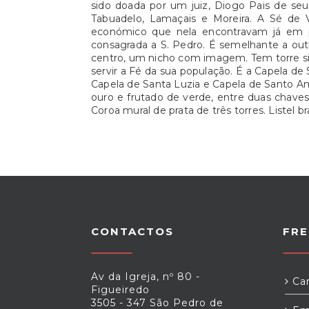
sido doada por um juiz, Diogo Pais de seu
Tabuadelo, Lamaçais e Moreira. A Sé de V
económico que nela encontravam já em pl
consagrada a S. Pedro. É semelhante a outr
centro, um nicho com imagem. Tem torre sin
servir a Fé da sua população. É a Capela de 
Capela de Santa Luzia e Capela de Santo Ama
ouro e frutado de verde, entre duas chaves 
Coroa mural de prata de três torres. Listel 
CONTACTOS
FRE
Av da Igreja, nº 80 -
Car
Figueiredo
3505 - 347 São Pedro de