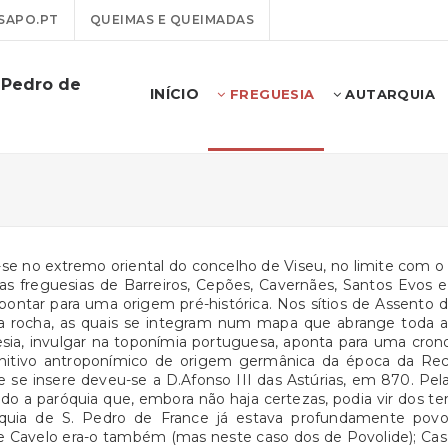
SAPO.PT
QUEIMAS E QUEIMADAS
 Pedro de
INÍCIO
FREGUESIA
AUTARQUIA
-se no extremo oriental do concelho de Viseu, no limite com o
as freguesias de Barreiros, Cepões, Cavernães, Santos Evos
pontar para uma origem pré-histórica. Nos sítios de Assento 
 na rocha, as quais se integram num mapa que abrange toda
ia, invulgar na toponímia portuguesa, aponta para uma cronol
enitivo antroponímico de origem germânica da época da Recon
 se insere deveu-se a D.Afonso III das Astúrias, em 870. Pe
do a paróquia que, embora não haja certezas, podia vir dos te
róquia de S. Pedro de France já estava profundamente povo
 de Cavelo era-o também (mas neste caso dos de Povolide); Ca