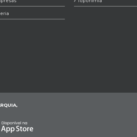
presas
Toponímia
eria
RQUIA,