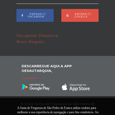
ENTRAR C/
ENTRAR C/
FACEBOOK
GOOGLE
Recuperar Password
Novo Registo
DESCARREGUE AQUI A APP
GESAUTARQUIA,
© 2026 Junta de Freguesia de São Pedro de
A Junta de Freguesia de São Pedro de France utiliza cookies para
France. Todos os direitos reservados |
Termos e
melhorar a sua experiência de navegação e para fins estatísticos. Ao
Condições