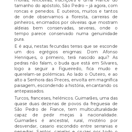
moiras, feiticeiras, inscrições e uma France do
tamanho do apóstolo, São Pedro – já agora, com
roncas e penedos. E outeiros, muitos e tantos
de onde observamos a floresta, carreiras de
pinheiros, encimados por oliveiras que mostram
aldeias bem conservadas, severas, onde o
tempo parece conservado numa genuinidade
pura.
E é aqui, nestas fecundas terras que se esconde
um dos egrégios enigmas: Dom Afonso
Henriques, o primeiro, terá nascido aqui? As
pedras não falam, o buda que está em Silvares,
logo a seguir a Figueiredo, fica mudo e
querelam-se polémicas. Ao lado o Outeiro, e ao
alto a Senhora das Preces, envolta em magnífica
paisagem, escondendo a história, encantando os
antepassados.
Turcos, franceses, helénicos. Guimarães, uma das
quase duas dezenas de povos da freguesia de
São Pedro de France, tem multiculturalidade
capaz de pedir meças à nacionalidade.
Guimarães é ancestral, rural, mistério por
desvendar, casario escondido entre serranias e
penedias. Santos, capelas e cruzes por todo o