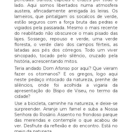
lado. Aqui somos libertados numa atmosfera
austera, afincadamente arreigada às leiras. Os
lameiros, que pintalgam os socalcos de verde,
estão seguros com a força bruta das pedras e
vigiados pela passarada. Mesmo o mais recente
do reabilitado não obscurece o mais pisado das
lajes. Sossego, repouso e verde, uma verde
floresta, o verde claro dos campos férteis, as
latadas aos pés dos córregos. Todo um viver
sincopado, tocado pelo silêncio, cruzado pela
história, acrescentando mitos.
Teria andado Dom Afonso por aqui? Que vieram
fazer os otomanos? E os gregos, logo aqui
neste pedaço intocado da natureza, prenhe de
silêncios, onde foi acolhida a vigaria da
apresentação do Bispo de Viseu, no termo da
cidade?
Use a bicicleta, caminhe na natureza, e deixe-se
surpreender. Arranje um farnel e suba a Nossa
Senhora do Rosário. Assento no frondoso parque
das merendas e contemple o que acabou de
ver. Desfrute da reflexão e do encontro. Está no
meio da natureza.