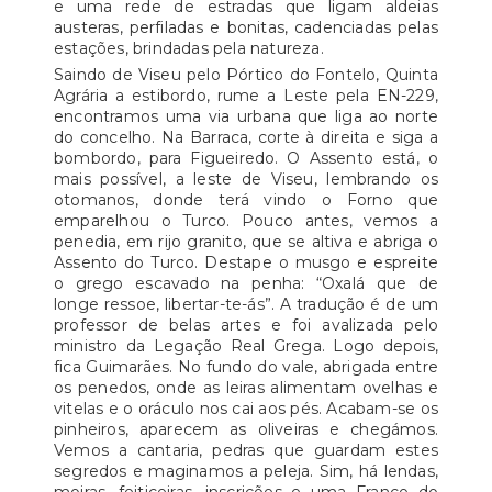
e uma rede de estradas que ligam aldeias
austeras, perfiladas e bonitas, cadenciadas pelas
estações, brindadas pela natureza.
Saindo de Viseu pelo Pórtico do Fontelo, Quinta
Agrária a estibordo, rume a Leste pela EN-229,
encontramos uma via urbana que liga ao norte
do concelho. Na Barraca, corte à direita e siga a
bombordo, para Figueiredo. O Assento está, o
mais possível, a leste de Viseu, lembrando os
otomanos, donde terá vindo o Forno que
emparelhou o Turco. Pouco antes, vemos a
penedia, em rijo granito, que se altiva e abriga o
Assento do Turco. Destape o musgo e espreite
o grego escavado na penha: “Oxalá que de
longe ressoe, libertar-te-ás”. A tradução é de um
professor de belas artes e foi avalizada pelo
ministro da Legação Real Grega. Logo depois,
fica Guimarães. No fundo do vale, abrigada entre
os penedos, onde as leiras alimentam ovelhas e
vitelas e o oráculo nos cai aos pés. Acabam-se os
pinheiros, aparecem as oliveiras e chegámos.
Vemos a cantaria, pedras que guardam estes
segredos e maginamos a peleja. Sim, há lendas,