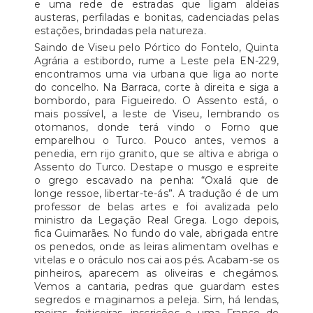
e uma rede de estradas que ligam aldeias
austeras, perfiladas e bonitas, cadenciadas pelas
estações, brindadas pela natureza.
Saindo de Viseu pelo Pórtico do Fontelo, Quinta
Agrária a estibordo, rume a Leste pela EN-229,
encontramos uma via urbana que liga ao norte
do concelho. Na Barraca, corte à direita e siga a
bombordo, para Figueiredo. O Assento está, o
mais possível, a leste de Viseu, lembrando os
otomanos, donde terá vindo o Forno que
emparelhou o Turco. Pouco antes, vemos a
penedia, em rijo granito, que se altiva e abriga o
Assento do Turco. Destape o musgo e espreite
o grego escavado na penha: “Oxalá que de
longe ressoe, libertar-te-ás”. A tradução é de um
professor de belas artes e foi avalizada pelo
ministro da Legação Real Grega. Logo depois,
fica Guimarães. No fundo do vale, abrigada entre
os penedos, onde as leiras alimentam ovelhas e
vitelas e o oráculo nos cai aos pés. Acabam-se os
pinheiros, aparecem as oliveiras e chegámos.
Vemos a cantaria, pedras que guardam estes
segredos e maginamos a peleja. Sim, há lendas,