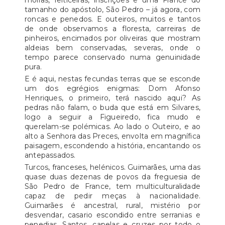
moiras, feiticeiras, inscrições e uma France do
tamanho do apóstolo, São Pedro – já agora, com
roncas e penedos. E outeiros, muitos e tantos
de onde observamos a floresta, carreiras de
pinheiros, encimados por oliveiras que mostram
aldeias bem conservadas, severas, onde o
tempo parece conservado numa genuinidade
pura.
E é aqui, nestas fecundas terras que se esconde
um dos egrégios enigmas: Dom Afonso
Henriques, o primeiro, terá nascido aqui? As
pedras não falam, o buda que está em Silvares,
logo a seguir a Figueiredo, fica mudo e
querelam-se polémicas. Ao lado o Outeiro, e ao
alto a Senhora das Preces, envolta em magnífica
paisagem, escondendo a história, encantando os
antepassados.
Turcos, franceses, helénicos. Guimarães, uma das
quase duas dezenas de povos da freguesia de
São Pedro de France, tem multiculturalidade
capaz de pedir meças à nacionalidade.
Guimarães é ancestral, rural, mistério por
desvendar, casario escondido entre serranias e
penedias. Santos, capelas e cruzes por todo o