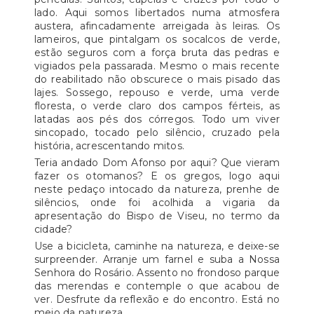
lado. Aqui somos libertados numa atmosfera
austera, afincadamente arreigada às leiras. Os
lameiros, que pintalgam os socalcos de verde,
estão seguros com a força bruta das pedras e
vigiados pela passarada. Mesmo o mais recente
do reabilitado não obscurece o mais pisado das
lajes. Sossego, repouso e verde, uma verde
floresta, o verde claro dos campos férteis, as
latadas aos pés dos córregos. Todo um viver
sincopado, tocado pelo silêncio, cruzado pela
história, acrescentando mitos.
Teria andado Dom Afonso por aqui? Que vieram
fazer os otomanos? E os gregos, logo aqui
neste pedaço intocado da natureza, prenhe de
silêncios, onde foi acolhida a vigaria da
apresentação do Bispo de Viseu, no termo da
cidade?
Use a bicicleta, caminhe na natureza, e deixe-se
surpreender. Arranje um farnel e suba a Nossa
Senhora do Rosário. Assento no frondoso parque
das merendas e contemple o que acabou de
ver. Desfrute da reflexão e do encontro. Está no
meio da natureza.