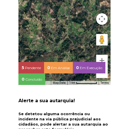
5
0
0
Pendente
Em Análise
Em Execução
0
Concluído
Map Data
Terms
1 km
Alerte a sua autarquia!
Se detetou alguma ocorrência ou
incidente na via pública prejudicial aos
cidadãos, pode alertar a sua autarquia ao