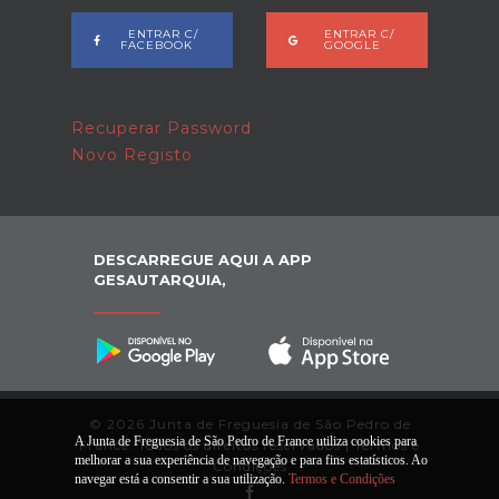
ENTRAR C/
ENTRAR C/
FACEBOOK
GOOGLE
Recuperar Password
Novo Registo
DESCARREGUE AQUI A APP
GESAUTARQUIA,
© 2026 Junta de Freguesia de São Pedro de
A Junta de Freguesia de São Pedro de France utiliza cookies para
France. Todos os direitos reservados |
Termos e
melhorar a sua experiência de navegação e para fins estatísticos. Ao
Condições
navegar está a consentir a sua utilização.
Termos e Condições