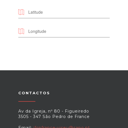
CONTACTOS
Av da Igreja, nº 80 - Figueiredo
3505 - 347 São Pedro de France
Email:
jfspfrance-viseu@sapo.pt